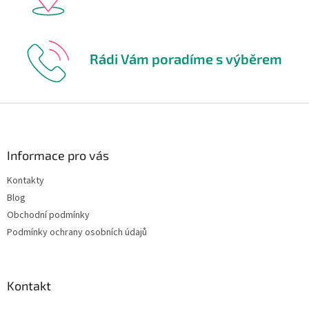
Rádi Vám poradíme s výběrem
Z
á
p
a
Informace pro vás
t
Kontakty
í
Blog
Obchodní podmínky
Podmínky ochrany osobních údajů
Kontakt