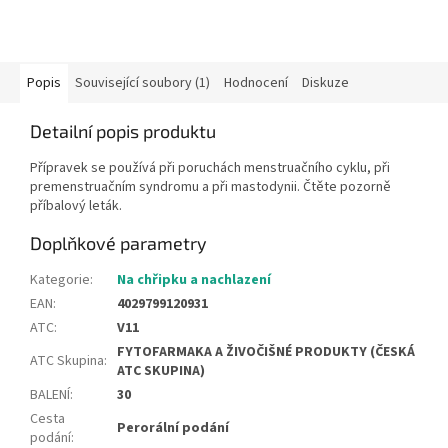
Popis
Související soubory (1)
Hodnocení
Diskuze
Detailní popis produktu
Přípravek se používá při poruchách menstruačního cyklu, při
premenstruačním syndromu a při mastodynii. Čtěte pozorně
příbalový leták.
Doplňkové parametry
Kategorie
:
Na chřipku a nachlazení
EAN
:
4029799120931
ATC
:
V11
FYTOFARMAKA A ŽIVOČIŠNÉ PRODUKTY (ČESKÁ
ATC Skupina
:
ATC SKUPINA)
BALENÍ
:
30
Cesta
Perorální podání
podání
: