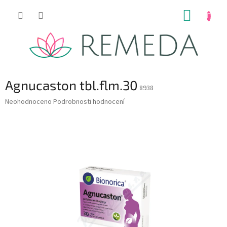
Přejít
NÁKUP
na
obsah
KOŠÍK
Agnucaston tbl.flm.30
8938
Průměrné
Neohodnoceno
Podrobnosti hodnocení
hodnocení
produktu
je
0,0
z
5
hvězdiček.