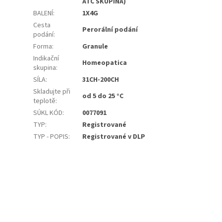
ATC SKUPINA)
BALENÍ
:
1X4G
Cesta
Perorální podání
podání
:
Forma
:
Granule
Indikační
Homeopatica
skupina
:
SÍLA
:
31CH-200CH
Skladujte při
od 5 do 25 °C
teplotě
:
SÚKL KÓD
:
0077091
TYP
:
Registrované
TYP - POPIS
:
Registrované v DLP