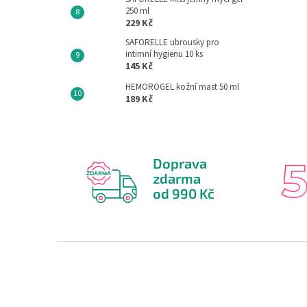
250 ml
229 Kč
SAFORELLE ubrousky pro
intimní hygienu 10 ks
145 Kč
HEMOROGEL kožní mast 50 ml
189 Kč
Doprava
zdarma
od 990 Kč
Z
á
p
a