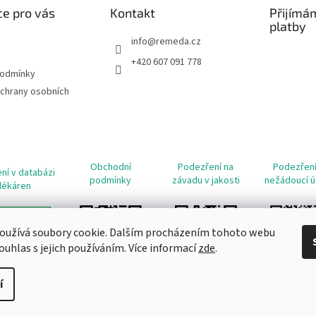
e pro vás
Kontakt
Přijímá
platby
info
@
remeda.cz
+420 607 091 778
podmínky
chrany osobních
Obchodní
Podezření na
Podezření
ní v databázi
podmínky
závadu v jakosti
nežádoucí ú
lékáren
oužívá soubory cookie. Dalším procházením tohoto webu
ouhlas s jejich používáním. Více informací
zde
.
í