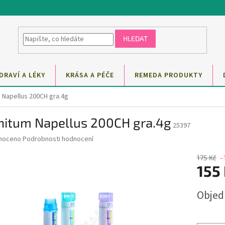
HLEDAT
DRAVÍ A LÉKY
KRÁSA A PÉČE
REMEDA PRODUKTY
 Napellus 200CH gra.4g
nitum Napellus 200CH gra.4g
25397
né
noceno
Podrobnosti hodnocení
ní
u
175 Kč
–
155
Měrná
Obje
cena:
ek.