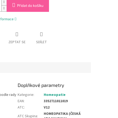
Přidat do košíku
informace
ZEPTAT SE
SDÍLET
Doplňkové parametry
podle rady
Kategorie
:
Homeopatie
EAN
:
3352711011019
ATC
:
V12
HOMEOPATIKA (ČESKÁ
ATC Skupina
: