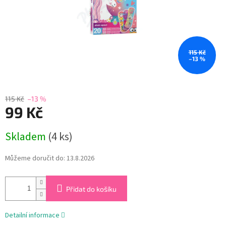
115 Kč
–13 %
115 Kč
–13 %
99 Kč
Měrná
Skladem
(4 ks)
cena:
Můžeme doručit do:
13.8.2026
Přidat do košíku
Detailní informace