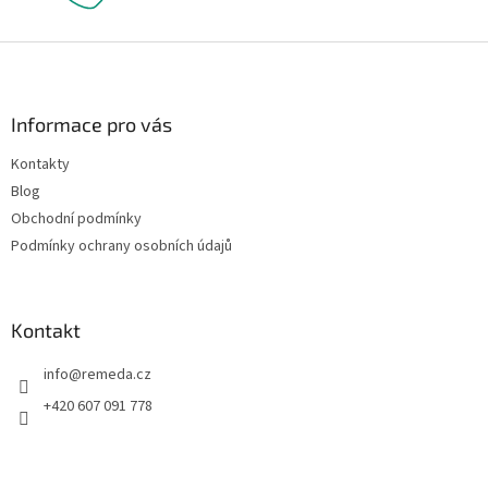
Z
á
p
a
Informace pro vás
t
Kontakty
í
Blog
Obchodní podmínky
Podmínky ochrany osobních údajů
Kontakt
info
@
remeda.cz
+420 607 091 778