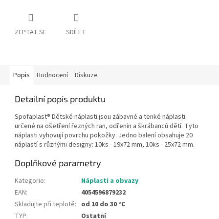
ZEPTAT SE
SDÍLET
Popis
Hodnocení
Diskuze
Detailní popis produktu
Spofaplast® Dětské náplasti jsou zábavné a tenké náplasti
určené na ošetření řezných ran, odřenin a škrábanců dětí. Tyto
náplasti vyhovují povrchu pokožky. Jedno balení obsahuje 20
náplastí s různými designy: 10ks - 19x72 mm, 10ks - 25x72 mm.
Doplňkové parametry
Kategorie
:
Náplasti a obvazy
EAN
:
4054596879232
Skladujte při teplotě
:
od 10 do 30 °C
TYP
:
Ostatní