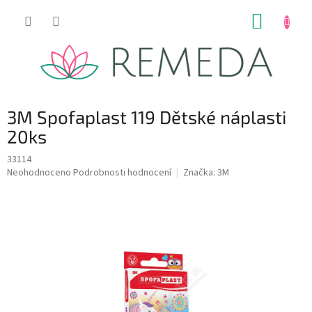
Přejít
NÁKUP
na
obsah
KOŠÍK
3M Spofaplast 119 Dětské náplasti
20ks
33114
Průměrné
Neohodnoceno
Podrobnosti hodnocení
Značka:
3M
hodnocení
produktu
je
0,0
z
5
hvězdiček.